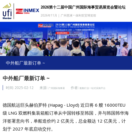
2026第十二届中国广州国际海事贸易展览会暨论坛
2026年11月 | 广州琶洲 • 保利世贸博览馆
网站首页
我要参展
我要参会
我要参观
中外船厂最新订单 ~
商旅服务
中外船厂最新订单 ~
媒体中心
时间:
2025-02-12
来源:
作者:
广州国际海事展
船舶行业一站式采购平台
下载中心
德国航运巨头赫伯罗特 (Hapag - Lloyd) 近日将 6 艘 16000TEU
关于我们
级 LNG 双燃料集装箱船订单从中国转移至韩国，并与韩国韩华海
洋签署意向书，单船造价约 2 亿美元，总金额达 12 亿美元，计
划于 2027 年底启动交付。