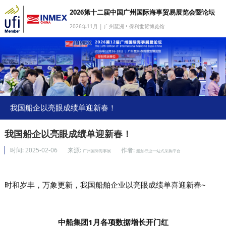
2026第十二届中国广州国际海事贸易展览会暨论坛
2026年11月 | 广州琶洲 • 保利世贸博览馆
网站首页
我要参展
我要参会
我要参观
我国船企以亮眼成绩单迎新春！
商旅服务
我国船企以亮眼成绩单迎新春！
媒体中心
时间:
2025-02-06
来源:
作者:
广州国际海事展
船舶行业一站式采购平台
下载中心
关于我们
时和岁丰，万象更新，我国船舶企业以亮眼成绩单喜迎新春~
中船集团1月各项数据增长开门红