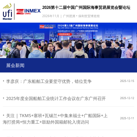
2026第十二届中国广州国际海事贸易展览会暨论坛
2026年11月 | 广州琶洲 • 保利世贸博览馆
网站首页
我要参展
我要参会
我要参观
展会新闻
商旅服务
·
李彦庆：广东船舶工业要坚守优势，错位竞争
2025-12-15
媒体中心
·
下载中心
2025年度全国船舶工业统计工作会议在广东广州召开
2025-12-12
关于我们
·
关注 | TKMS+塞班+瓦锡兰+中集来福士+广船国际+上
2025-12-11
海打捞局+恒力重工+鼓励外国籍邮轮入境访问