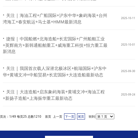
·
关注 | 海油工程+广船国际+沪东中华+象屿海装+台州
2025-10-11
湾海工+春安航运+马士基+HMM最新消息
·
捷报 | 中国船燃+北海造船+长宏国际+广州船舶工业
+英辉南方+新韩通船舶重工+威海重工科技+恒力重工最
2025-10-01
新消息
·
关注 | 我国首次载人深潜北极冰区+航瑞国际+沪东中
2025-09-30
华+黄埔文冲+中船贸易+长宏国际+大连造船最新动态
·
关注 | 大连造船+启东象屿海装+黄埔文冲+海油工程
2025-09-24
+新扬子造船+上海振华重工最新动态
页次：1/49 每页25 总数1210 首页 上一页
下一页
尾页
转到: