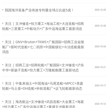
·
我国海洋装备产业有效专利量全球占比超5成！
2025-10-29
·
关注 | 文冲修造+恒力重工+海油工程+大连造船+招商
2025-10-28
轮船+三星重工+中船动力+广东中远海远重工最新消息
·
关注 | GNV+Bruton+TKMS+广船国际+招商工业金陵
船厂+新时代造船+七〇四所+中国船级社+今治造船最新
2025-10-24
消息
·
关注 | 招商工业+招商轮船+广船国际+文冲修造+沪东
2025-10-21
中华+新扬子造船+恒力重工+万隆船舶重工最新动态
·
关注 | 中集来福士+中国海油+马尾造船+MPCC+美森
2025-10-17
轮船+马士基+DH造船+科钦造船厂+达飞轮船最新动态
·
关注 | 海杰航运+文冲修造+武昌造船+大金重工+海庭
2025-10-14
+恒力重工+广东中远海运重工+黄埔文冲最新消息