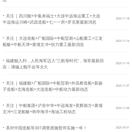
·
关注 | 四川舰+中集来福士+大连中远海运重工+大连
2025-11-18
中远海运川崎+武昌造船+七一一所+罗克莱最新消息
·
关注 | 大连造船+广船国际+中船贸易+山船重工+江龙
2025-11-14
船艇+中船天津+黄埔文冲+恒力重工最新消息
·
福建舰入列，人民海军迈入“三航母时代”，海军最新回
2025-11-10
应：满编上舰不会等太久
·
关注 | 福建舰+广船国际+中船贸易+外高桥造船+新扬
2025-11-07
子造船+北海造船+大连造船+中船动力最新动态
·
关注 | 中船集团+沪东中华+中远海发+英辉南方+黄埔
2025-11-04
文冲+江龙船艇+韩华海洋+海油工程动态
·
美对中国造船等301调查措施暂停实施一年！
2025-10-31