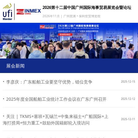
2026第十二届中国广州国际海事贸易展览会暨论坛
2026年11月 | 广州琶洲 • 保利世贸博览馆
网站首页
我要参展
我要参会
我要参观
展会新闻
商旅服务
·
李彦庆：广东船舶工业要坚守优势，错位竞争
2025-12-15
媒体中心
·
下载中心
2025年度全国船舶工业统计工作会议在广东广州召开
2025-12-12
关于我们
·
关注 | TKMS+塞班+瓦锡兰+中集来福士+广船国际+上
2025-12-11
海打捞局+恒力重工+鼓励外国籍邮轮入境访问