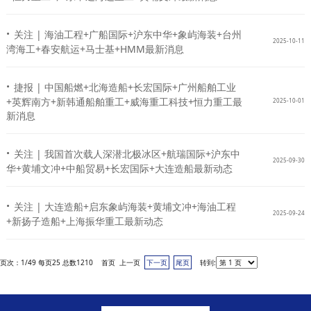
·
关注 | 海油工程+广船国际+沪东中华+象屿海装+台州
2025-10-11
湾海工+春安航运+马士基+HMM最新消息
·
捷报 | 中国船燃+北海造船+长宏国际+广州船舶工业
+英辉南方+新韩通船舶重工+威海重工科技+恒力重工最
2025-10-01
新消息
·
关注 | 我国首次载人深潜北极冰区+航瑞国际+沪东中
2025-09-30
华+黄埔文冲+中船贸易+长宏国际+大连造船最新动态
·
关注 | 大连造船+启东象屿海装+黄埔文冲+海油工程
2025-09-24
+新扬子造船+上海振华重工最新动态
页次：1/49 每页25 总数1210 首页 上一页
下一页
尾页
转到: