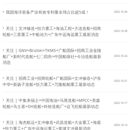
·
我国海洋装备产业有效专利量全球占比超5成！
2025-10-29
·
关注 | 文冲修造+恒力重工+海油工程+大连造船+招商
2025-10-28
轮船+三星重工+中船动力+广东中远海远重工最新消息
·
关注 | GNV+Bruton+TKMS+广船国际+招商工业金陵
船厂+新时代造船+七〇四所+中国船级社+今治造船最新
2025-10-24
消息
·
关注 | 招商工业+招商轮船+广船国际+文冲修造+沪东
2025-10-21
中华+新扬子造船+恒力重工+万隆船舶重工最新动态
·
关注 | 中集来福士+中国海油+马尾造船+MPCC+美森
2025-10-17
轮船+马士基+DH造船+科钦造船厂+达飞轮船最新动态
·
关注 | 海杰航运+文冲修造+武昌造船+大金重工+海庭
2025-10-14
+恒力重工+广东中远海运重工+黄埔文冲最新消息