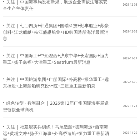
·
关注 | 中国海事局发布新规，航运企业需依法落实安
2025-12-05
全生产主体责任
·
关注 | 七〇四所+韩通集团+国瑞科技+勤丰船业+苏豪
创科+江龙船艇+枝江盛懋船业+HD韩国造船海洋最新消
2025-12-02
息
·
关注 | 中国海工+中船澄西+沪东中华+长宏国际+恒力
2025-11-27
重工+扬子鑫福+大津重工+Seatrium最新消息
·
关注 | 中国旅游集团+广船国际+外高桥+振华重工+远
2025-11-25
东控股+上海船舶研究设计院+三星重工最新消息
·
绿色转型 · 数智融合 | 2026第12届广州国际海事展邀
2025-11-21
您链接全球商机
·
关注 | 福建舰实兵训练！马尾造船+德翔海运+西南海
运+黄埔文冲+扬子江海事+外高桥造船+恒力重工最新消
2025-11-20
息