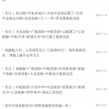
·
关注 | 四川舰+中集来福士+大连中远海运重工+大连
2025-11-18
中远海运川崎+武昌造船+七一一所+罗克莱最新消息
·
关注 | 大连造船+广船国际+中船贸易+山船重工+江龙
2025-11-14
船艇+中船天津+黄埔文冲+恒力重工最新消息
·
福建舰入列，人民海军迈入“三航母时代”，海军最新回
2025-11-10
应：满编上舰不会等太久
·
关注 | 福建舰+广船国际+中船贸易+外高桥造船+新扬
2025-11-07
子造船+北海造船+大连造船+中船动力最新动态
·
关注 | 中船集团+沪东中华+中远海发+英辉南方+黄埔
2025-11-04
文冲+江龙船艇+韩华海洋+海油工程动态
·
美对中国造船等301调查措施暂停实施一年！
2025-10-31