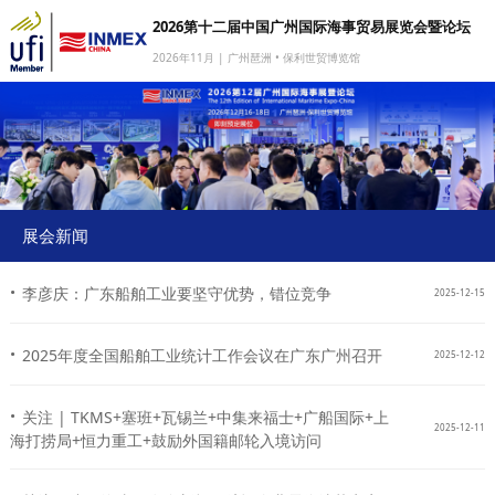
2026第十二届中国广州国际海事贸易展览会暨论坛
2026年11月 | 广州琶洲 • 保利世贸博览馆
网站首页
我要参展
我要参会
我要参观
展会新闻
商旅服务
·
李彦庆：广东船舶工业要坚守优势，错位竞争
2025-12-15
媒体中心
·
下载中心
2025年度全国船舶工业统计工作会议在广东广州召开
2025-12-12
关于我们
·
关注 | TKMS+塞班+瓦锡兰+中集来福士+广船国际+上
2025-12-11
海打捞局+恒力重工+鼓励外国籍邮轮入境访问