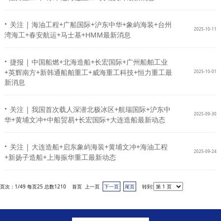
·
关注 | 海油工程+广船国际+沪东中华+象屿海装+台州
2025-10-11
湾海工+春安航运+马士基+HMM最新消息
·
捷报 | 中国船燃+北海造船+长宏国际+广州船舶工业
+英辉南方+新韩通船舶重工+威海重工科技+恒力重工最
2025-10-01
新消息
·
关注 | 我国首次载人深潜北极冰区+航瑞国际+沪东中
2025-09-30
华+黄埔文冲+中船贸易+长宏国际+大连造船最新动态
·
关注 | 大连造船+启东象屿海装+黄埔文冲+海油工程
2025-09-24
+新扬子造船+上海振华重工最新动态
页次：1/49 每页25 总数1210 首页 上一页
下一页
尾页
转到: