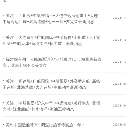
·
关注 | 四川舰+中集来福士+大连中远海运重工+大连
2025-11-18
中远海运川崎+武昌造船+七一一所+罗克莱最新消息
·
关注 | 大连造船+广船国际+中船贸易+山船重工+江龙
2025-11-14
船艇+中船天津+黄埔文冲+恒力重工最新消息
·
福建舰入列，人民海军迈入“三航母时代”，海军最新回
2025-11-10
应：满编上舰不会等太久
·
关注 | 福建舰+广船国际+中船贸易+外高桥造船+新扬
2025-11-07
子造船+北海造船+大连造船+中船动力最新动态
·
关注 | 中船集团+沪东中华+中远海发+英辉南方+黄埔
2025-11-04
文冲+江龙船艇+韩华海洋+海油工程动态
·
美对中国造船等301调查措施暂停实施一年！
2025-10-31