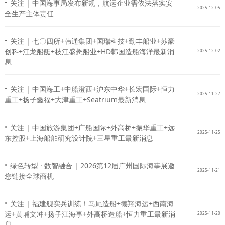
·
关注 | 中国海事局发布新规，航运企业需依法落实安
2025-12-05
全生产主体责任
·
关注 | 七〇四所+韩通集团+国瑞科技+勤丰船业+苏豪
创科+江龙船艇+枝江盛懋船业+HD韩国造船海洋最新消
2025-12-02
息
·
关注 | 中国海工+中船澄西+沪东中华+长宏国际+恒力
2025-11-27
重工+扬子鑫福+大津重工+Seatrium最新消息
·
关注 | 中国旅游集团+广船国际+外高桥+振华重工+远
2025-11-25
东控股+上海船舶研究设计院+三星重工最新消息
·
绿色转型 · 数智融合 | 2026第12届广州国际海事展邀
2025-11-21
您链接全球商机
·
关注 | 福建舰实兵训练！马尾造船+德翔海运+西南海
运+黄埔文冲+扬子江海事+外高桥造船+恒力重工最新消
2025-11-20
息