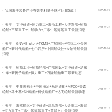
·
我国海洋装备产业有效专利量全球占比超5成！
2025-10-29
·
关注 | 文冲修造+恒力重工+海油工程+大连造船+招商
2025-10-28
轮船+三星重工+中船动力+广东中远海远重工最新消息
·
关注 | GNV+Bruton+TKMS+广船国际+招商工业金陵
船厂+新时代造船+七〇四所+中国船级社+今治造船最新
2025-10-24
消息
·
关注 | 招商工业+招商轮船+广船国际+文冲修造+沪东
2025-10-21
中华+新扬子造船+恒力重工+万隆船舶重工最新动态
·
关注 | 中集来福士+中国海油+马尾造船+MPCC+美森
2025-10-17
轮船+马士基+DH造船+科钦造船厂+达飞轮船最新动态
·
关注 | 海杰航运+文冲修造+武昌造船+大金重工+海庭
2025-10-14
+恒力重工+广东中远海运重工+黄埔文冲最新消息