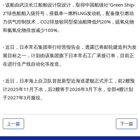
·
该船由武汉长江船舶设计院设计，取得中国船级社“Green Ship-
2”绿色船舶入级符号，搭载单一燃料LNG发动机，配备微引燃动
力供气控制技术，CO2排放较同型柴油船降低约20%，硫氧化物
和氮氧化物排放减少100%。
·
近日，日本常石集团举行经营报告会，透露已将邮轮建造列为发
展目标之一，计划由该集团旗下日本常石工厂承接订单，目前正
在进行生产线自动化等改造。
·
近日，日本海上自卫队首批新型近海巡逻舰正式开工，前2艘预
计2025年11月下水，后2艘将于2026年3月下水，全部4艘计划
于2027年3月服役。
上一篇
下一篇