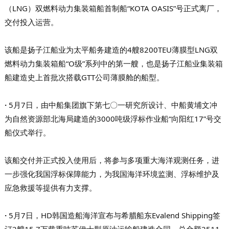
（LNG）双燃料动力集装箱船首制船“KOTA OASIS”号正式离厂，
交付投入运营。
该船是扬子江船业为太平船务建造的4艘8200TEU薄膜型LNG双
燃料动力集装箱船“O级”系列中的第一艘，也是扬子江船业集装箱
船建造史上首批次搭载GTT公司薄膜舱的船型。
·
5月7日，由中船集团旗下第七〇一研究所设计、中船黄埔文冲
为自然资源部北海局建造的3000吨级浮标作业船“向阳红17”号交
船仪式举行。
该船交付并正式投入使用后，将参与多项重大海洋观测任务，进
一步强化我国浮标保障能力，为我国海洋环境监测、浮标维护及
应急救援等提供有力支撑。
·
5月7日，HD韩国造船海洋宣布与希腊船东Evalend Shipping签
订2艘15.7万载重吨苏伊士型原油运输船建造合同，总金额2511