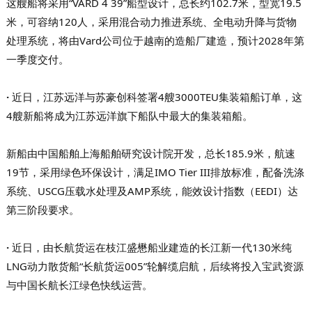
这艘船将采用“VARD 4 39”船型设计，总长约102.7米，型宽19.5
米，可容纳120人，采用混合动力推进系统、全电动升降与货物
处理系统，将由Vard公司位于越南的造船厂建造，预计2028年第
一季度交付。
·
近日，江苏远洋与苏豪创科签署4艘3000TEU集装箱船订单，这
4艘新船将成为江苏远洋旗下船队中最大的集装箱船。
新船由中国船舶上海船舶研究设计院开发，总长185.9米，航速
19节，采用绿色环保设计，满足IMO Tier III排放标准，配备洗涤
系统、USCG压载水处理及AMP系统，能效设计指数（EEDI）达
第三阶段要求。
·
近日，由长航货运在枝江盛懋船业建造的长江新一代130米纯
LNG动力散货船“长航货运005”轮解缆启航，后续将投入宝武资源
与中国长航长江绿色快线运营。