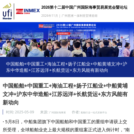
2026第十二届中国广州国际海事贸易展览会暨论坛
2026年11月 | 广州琶洲 • 保利世贸博览馆
网站首页
我要参展
我要参会
我要参观
中国船舶+中国重工+海油工程+扬子江船业+中船黄埔文冲+沪
东中华造船+江苏远洋+长航货运+东方风能有新动向
商旅服务
媒体中心
中国船舶+中国重工+海油工程+扬子江船业+中船黄埔
文冲+沪东中华造船+江苏远洋+长航货运+东方风能有
下载中心
新动向
关于我们
时间:
2025-05-09
来源:
作者:
广州国际海事展
船舶行业一站式采购平台
·
5月8日，中船集团旗下中国船舶和中国重工的重组申请获上交
所受理，全球船舶业史上最大规模的重组案正式进入倒计时，“南