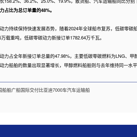
58.2%、36.2%、25.0%、19.9%，散货船、汽车运输船同比分别
力占比为总订单量的48%。
动力持续保持快速发展态势，随着2024年全球船市复苏，低碳零碳
2.45万载重吨，低碳零碳动力新接订单1782.64万千瓦。
动力占全年新接订单总量的47.98%，主要低碳零碳燃料为LNG、甲
料动力船舶的数量出现显著增长，甲醇燃料船舶则与去年维持同一水
国船舶广船国际交付比亚迪7000车汽车运输船