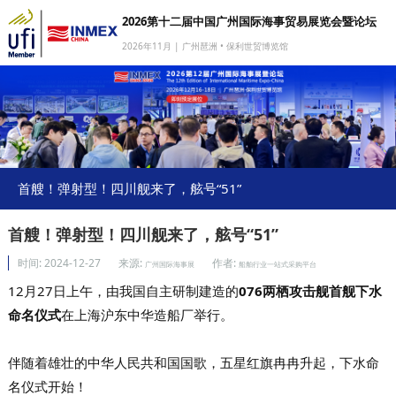
2026第十二届中国广州国际海事贸易展览会暨论坛
2026年11月 | 广州琶洲 • 保利世贸博览馆
网站首页
我要参展
我要参会
我要参观
首艘！弹射型！四川舰来了，舷号“51”
商旅服务
首艘！弹射型！四川舰来了，舷号“51”
媒体中心
时间:
2024-12-27
来源:
作者:
广州国际海事展
船舶行业一站式采购平台
下载中心
12月27日上午，
由我国自主研制建造的
076两栖攻击舰首舰下水
命名仪式
在上海沪东中华造船厂举行。
关于我们
伴随着雄壮的中华人民共和国国歌，五星红旗冉冉升起，下水命
名仪式开始！