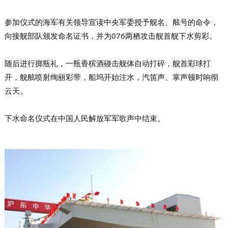
参加仪式的海军有关领导宣读中央军委授予舰名、舷号的命令，
向接舰部队颁发命名证书，并为076两栖攻击舰首舰下水剪彩。
随后进行掷瓶礼，一瓶香槟酒碰击舰体自动打碎，舰首彩球打
开，舰舷喷射绚丽彩带，船坞开始注水，汽笛声、掌声顿时响彻
云天。
下水命名仪式在中国人民解放军军歌声中结束。