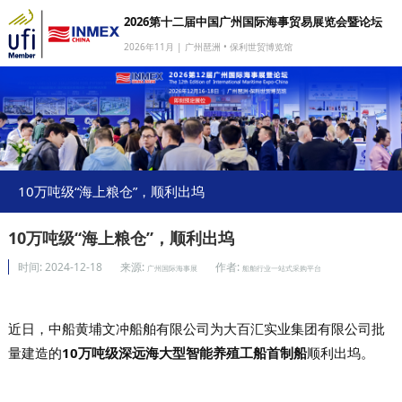
2026第十二届中国广州国际海事贸易展览会暨论坛
2026年11月 | 广州琶洲 • 保利世贸博览馆
网站首页
我要参展
我要参会
我要参观
10万吨级“海上粮仓”，顺利出坞
商旅服务
10万吨级“海上粮仓”，顺利出坞
媒体中心
时间:
2024-12-18
来源:
作者:
广州国际海事展
船舶行业一站式采购平台
下载中心
关于我们
近日，中船黄埔文冲船舶有限公司为大百汇实业集团有限公司批
量建造的
10万吨级深远海大型智能养殖工船首制船
顺利出坞。