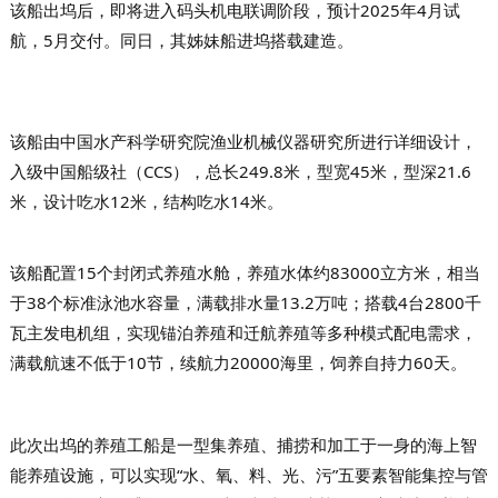
该船出坞后，即将进入码头机电联调阶段，预计2025年4月试
航，5月交付。同日，其姊妹船进坞搭载建造。
该船由中国水产科学研究院渔业机械仪器研究所进行详细设计，
入级中国船级社（CCS），总长249.8米，型宽45米，型深21.6
米，设计吃水12米，结构吃水14米。
该船配置15个封闭式养殖水舱，养殖水体约83000立方米，相当
于38个标准泳池水容量，满载排水量13.2万吨；搭载4台2800千
瓦主发电机组，实现锚泊养殖和迁航养殖等多种模式配电需求，
满载航速不低于10节，续航力20000海里，饲养自持力60天。
此次出坞的养殖工船是一型集养殖、捕捞和加工于一身的海上智
能养殖设施，可以实现“水、氧、料、光、污”五要素智能集控与管