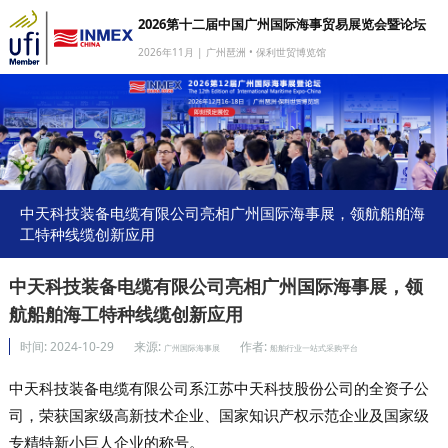
2026第十二届中国广州国际海事贸易展览会暨论坛
2026年11月 | 广州琶洲 • 保利世贸博览馆
网站首页
我要参展
我要参会
我要参观
中天科技装备电缆有限公司亮相广州国际海事展，领航船舶海
工特种线缆创新应用
商旅服务
媒体中心
中天科技装备电缆有限公司亮相广州国际海事展，领
航船舶海工特种线缆创新应用
下载中心
时间:
2024-10-29
来源:
作者:
广州国际海事展
船舶行业一站式采购平台
关于我们
中天科技装备电缆有限公司系江苏中天科技股份公司的全资子公
司，荣获国家级高新技术企业、国家知识产权示范企业及国家级
专精特新小巨人企业的称号。