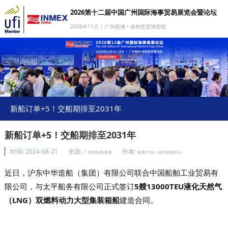
2026第十二届中国广州国际海事贸易展览会暨论坛
2026年11月 | 广州琶洲 • 保利世贸博览馆
网站首页
我要参展
我要参会
我要参观
新船订单+5！交船期排至2031年
商旅服务
新船订单+5！交船期排至2031年
媒体中心
时间:
2024-08-21
来源:
作者:
广州国际海事展
船舶行业一站式采购平台
下载中心
近日，沪东中华造船（集团）有限公司联合中国船舶工业贸易有
关于我们
限公司，与太平船务有限公司正式签订
5艘13000TEU液化天然气
（LNG）双燃料动力大型集装箱船
建造合同。