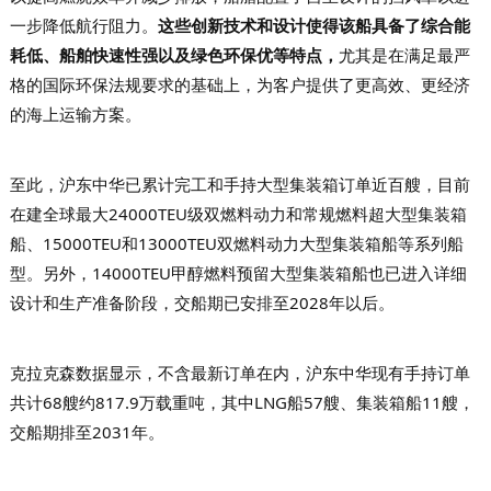
一步降低航行阻力。
这些创新技术和设计使得该船具备了综合能
耗低、船舶快速性强以及绿色环保优等特点，
尤其是在满足最严
格的国际环保法规要求的基础上，为客户提供了更高效、更经济
的海上运输方案。
至此，
沪东中华已累计完工和手持大型集装箱订单近百艘，
目前
在建
全球最大24000TEU级双燃料动力和常规燃料超大型集装箱
船、15000TEU和13000TEU双燃料动力大型集装箱船
等系列船
型。
另外，14000TEU甲醇燃料预留大型集装箱船也已进入详细
设计和
生产准备阶段，交船期已安排至2028年以后
。
克拉克森数据显示，不含最新订单在内，沪东中华现有手持订单
共计68艘约817.9万载重吨，其中LNG船57艘、集装箱船11艘，
交船期排至2031年。