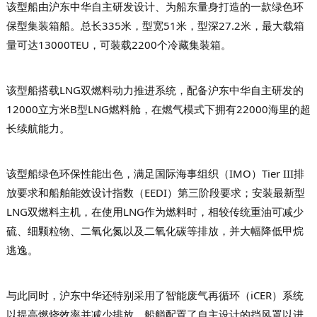
该型船由沪东中华自主研发设计、为船东量身打造的一款绿色环
保型集装箱船。
总长335米，型宽51米，型深27.2米，最大载箱
量可达13000TEU，可装载2200个冷藏集装箱。
该型船搭载LNG双燃料动力推进系统，配备沪东中华自主研发的
12000立方米B型LNG燃料舱，在燃气模式下拥有22000海里的超
长续航能力。
该型船绿色环保性能出色，满足国际海事组织（IMO）Tier III排
放要求和船舶能效设计指数（EEDI）第三阶段要求；安装最新型
LNG双燃料主机，在使用LNG作为燃料时，相较传统重油可减少
硫、细颗粒物、二氧化氮以及二氧化碳等排放，并大幅降低甲烷
逃逸。
与此同时，沪东中华还特别采用了智能废气再循环（iCER）系统
以提高燃烧效率并减少排放，船艏配置了自主设计的挡风罩以进