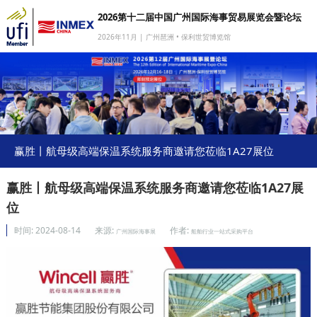
2026第十二届中国广州国际海事贸易展览会暨论坛
2026年11月 | 广州琶洲 • 保利世贸博览馆
网站首页
我要参展
我要参会
我要参观
赢胜丨航母级高端保温系统服务商邀请您莅临1A27展位
商旅服务
赢胜丨航母级高端保温系统服务商邀请您莅临1A27展
媒体中心
位
下载中心
时间:
2024-08-14
来源:
作者:
广州国际海事展
船舶行业一站式采购平台
关于我们