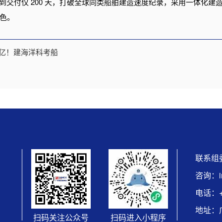
设计到交付仅 200 天，打破全球同类船舶建造速度纪录，采用一体
色。
.3亿！建海洋科考船
联系组
咨询：in
电话：+8
地址：
扫码关注公众号
扫码进入小程序