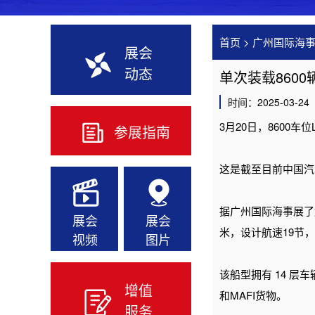
首页
>
广州国际海
展会
动态
单次装载860
时间：2025-03-24
3月20日，8600
参展指南
这是截至目前中国汽
据广州国际海事展了解
展会
展会
米，设计航速19节
视频
图片
该船型拥有 14 
增值
和MAFI货物。
服务