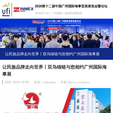
2026第十二届中国广州国际海事贸易展览会暨论坛
2026年11月 | 广州琶洲 • 保利世贸博览馆
网站首页
我要参展
我要参会
我要参观
让民族品牌走向世界丨双鸟锚链与您相约广州国际海事展
商旅服务
让民族品牌走向世界丨双鸟锚链与您相约广州国际海
媒体中心
事展
下载中心
时间:
2024-10-09
来源:
作者:
广州国际海事展
船舶行业一站式采购平台
关于我们