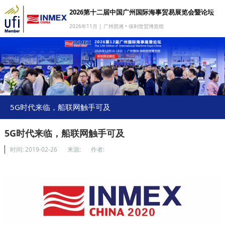
2026第十二届中国广州国际海事贸易展览会暨论坛
2026年11月 | 广州琶洲 • 保利世贸博览馆
网站首页
我要参展
我要参会
我要参观
5G时代来临，船联网触手可及
商旅服务
5G时代来临，船联网触手可及
媒体中心
时间:
2019-02-26
来源:
作者:
下载中心
关于我们